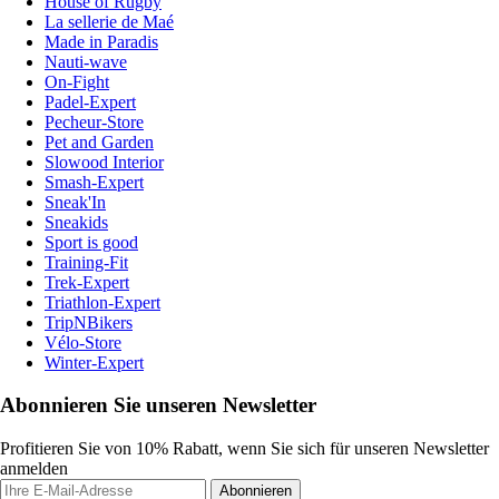
House of Rugby
La sellerie de Maé
Made in Paradis
Nauti-wave
On-Fight
Padel-Expert
Pecheur-Store
Pet and Garden
Slowood Interior
Smash-Expert
Sneak'In
Sneakids
Sport is good
Training-Fit
Trek-Expert
Triathlon-Expert
TripNBikers
Vélo-Store
Winter-Expert
Abonnieren Sie unseren Newsletter
Profitieren Sie von 10% Rabatt, wenn Sie sich für unseren Newsletter
anmelden
Abonnieren