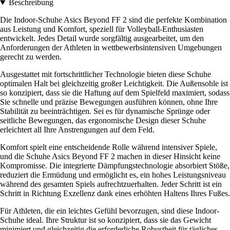
Beschreibung
Die Indoor-Schuhe Asics Beyond FF 2 sind die perfekte Kombination
aus Leistung und Komfort, speziell für Volleyball-Enthusiasten
entwickelt. Jedes Detail wurde sorgfältig ausgearbeitet, um den
Anforderungen der Athleten in wettbewerbsintensiven Umgebungen
gerecht zu werden.
Ausgestattet mit fortschrittlicher Technologie bieten diese Schuhe
optimalen Halt bei gleichzeitig großer Leichtigkeit. Die Außensohle ist
so konzipiert, dass sie die Haftung auf dem Spielfeld maximiert, sodass
Sie schnelle und präzise Bewegungen ausführen können, ohne Ihre
Stabilität zu beeinträchtigen. Sei es für dynamische Sprünge oder
seitliche Bewegungen, das ergonomische Design dieser Schuhe
erleichtert all Ihre Anstrengungen auf dem Feld.
Komfort spielt eine entscheidende Rolle während intensiver Spiele,
und die Schuhe Asics Beyond FF 2 machen in dieser Hinsicht keine
Kompromisse. Die integrierte Dämpfungstechnologie absorbiert Stöße,
reduziert die Ermüdung und ermöglicht es, ein hohes Leistungsniveau
während des gesamten Spiels aufrechtzuerhalten. Jeder Schritt ist ein
Schritt in Richtung Exzellenz dank eines erhöhten Haltens Ihres Fußes.
Für Athleten, die ein leichtes Gefühl bevorzugen, sind diese Indoor-
Schuhe ideal. Ihre Struktur ist so konzipiert, dass sie das Gewicht
minimiert und gleichzeitig die erforderliche Robustheit für tägliches