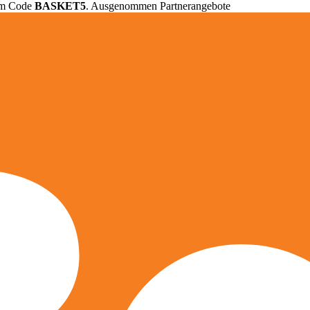
em Code
BASKET5
. Ausgenommen Partnerangebote