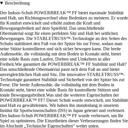
Beschreibung
Der Indoor-Schuh POWERBREAK™ FF bietet maximale Stabilität
und Halt, um Richtungswechsel ohne Bedenken zu meistern. Er wurde
für Komfort entwickelt und erhöht zudem die Kraft und
Bewegungsfreiheit auf dem Spielfeld. Das umschließende
Obermaterial sorgt für einen perfekten Sitz und Halt bei seitlichen
Bewegungen. Die STABLETRUSS™-Technologie an den Seiten des
Schuhs stabilisiert den Fuß von der Spitze bis zur Ferse, sodass man
seine Stütze kontrollieren und sich sicher bewegen kann. Die breite
Außensohle, die vollständig mit dem Boden in Kontakt steht, bietet
eine solide Basis zum Laufen, Drehen und Umkehren in aller
Freiheit.Wie garantiert die POWERBREAK™ FF Stabilität und Halt?
Das umschließende Obermaterial passt sich dem Fuß an und bietet
unvergleichlichen Halt und Sitz. Die innovative STABLETRUSS™-
Technologie garantiert Stabilität und Sicherheit von der Spitze bis zur
Ferse. Die breite Außensohle, die vollständig mit dem Boden in
Kontakt steht, bietet eine solide Basis für kontrollierte Stützen und
totale Bewegungsfreiheit.Was sind die weiteren Eigenschaften der
POWERBREAK™ FF? Dieser Schuh wurde entwickelt, um Stabilität
und Halt zu gewährleisten. Wir haben ihn stundenlang in unserem
Institut für Sportwissenschaften (ISS) in Japan getestet und verfeinert.
Der Indoor-Schuh POWERBREAK™ FF wurde verbessert, um Ihr
Spiel zu optimieren. Die Einzelheiten dieser Verbesserungen finden Sie
im Abschnitt „Technische Eigenschaften“ weiter unten.