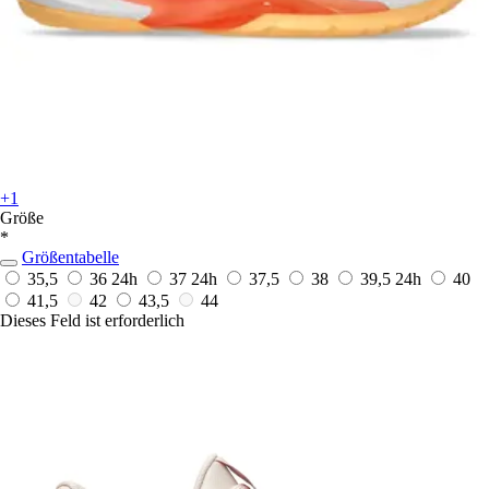
+1
Größe
*
Größentabelle
35,5
36
24h
37
24h
37,5
38
39,5
24h
40
41,5
42
43,5
44
Dieses Feld ist erforderlich