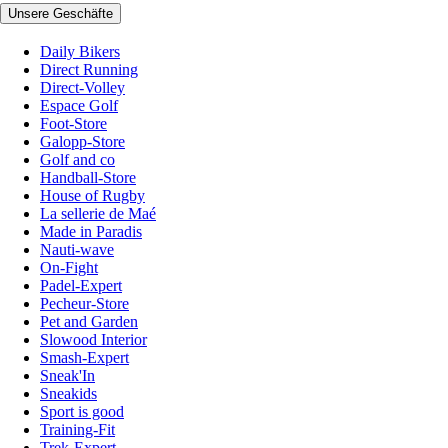
Unsere Geschäfte
Daily Bikers
Direct Running
Direct-Volley
Espace Golf
Foot-Store
Galopp-Store
Golf and co
Handball-Store
House of Rugby
La sellerie de Maé
Made in Paradis
Nauti-wave
On-Fight
Padel-Expert
Pecheur-Store
Pet and Garden
Slowood Interior
Smash-Expert
Sneak'In
Sneakids
Sport is good
Training-Fit
Trek-Expert