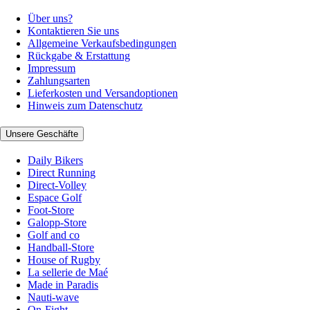
Über uns?
Kontaktieren Sie uns
Allgemeine Verkaufsbedingungen
Rückgabe & Erstattung
Impressum
Zahlungsarten
Lieferkosten und Versandoptionen
Hinweis zum Datenschutz
Unsere Geschäfte
Daily Bikers
Direct Running
Direct-Volley
Espace Golf
Foot-Store
Galopp-Store
Golf and co
Handball-Store
House of Rugby
La sellerie de Maé
Made in Paradis
Nauti-wave
On-Fight