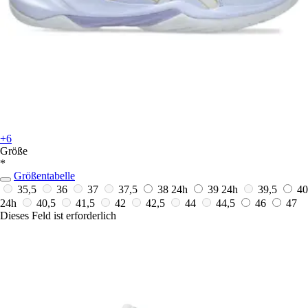
+6
Größe
*
Größentabelle
35,5
36
37
37,5
38
24h
39
24h
39,5
40
24h
40,5
41,5
42
42,5
44
44,5
46
47
Dieses Feld ist erforderlich