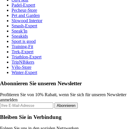
Padel-Expert
Pecheur-Store
Pet and Garden
Slowood Interior
Smash-Expert
Sneak'In
Sneakids
Sport is good
Training-Fit
Trek-Expert
Triathlon-Expert
TripNBikers
Vélo-Store
Winter-Expert
Abonnieren Sie unseren Newsletter
Profitieren Sie von 10% Rabatt, wenn Sie sich für unseren Newsletter
anmelden
Abonnieren
Bleiben Sie in Verbindung
Folgen Sie uns in den sozialen Netzwerken