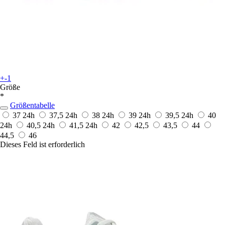
+-1
Größe
*
Größentabelle
37
24h
37,5
24h
38
24h
39
24h
39,5
24h
40
24h
40,5
24h
41,5
24h
42
42,5
43,5
44
44,5
46
Dieses Feld ist erforderlich