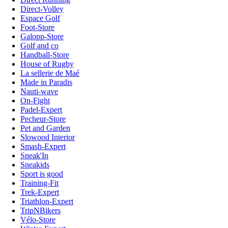
Direct-Volley
Espace Golf
Foot-Store
Galopp-Store
Golf and co
Handball-Store
House of Rugby
La sellerie de Maé
Made in Paradis
Nauti-wave
On-Fight
Padel-Expert
Pecheur-Store
Pet and Garden
Slowood Interior
Smash-Expert
Sneak'In
Sneakids
Sport is good
Training-Fit
Trek-Expert
Triathlon-Expert
TripNBikers
Vélo-Store