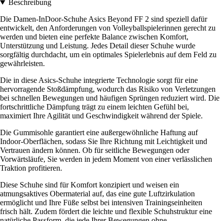
Beschreibung
Die Damen-InDoor-Schuhe Asics Beyond FF 2 sind speziell dafür
entwickelt, den Anforderungen von Volleyballspielerinnen gerecht zu
werden und bieten eine perfekte Balance zwischen Komfort,
Unterstützung und Leistung. Jedes Detail dieser Schuhe wurde
sorgfältig durchdacht, um ein optimales Spielerlebnis auf dem Feld zu
gewährleisten.
Die in diese Asics-Schuhe integrierte Technologie sorgt für eine
hervorragende Stoßdämpfung, wodurch das Risiko von Verletzungen
bei schnellen Bewegungen und häufigen Sprüngen reduziert wird. Die
fortschrittliche Dämpfung trägt zu einem leichten Gefühl bei,
maximiert Ihre Agilität und Geschwindigkeit während der Spiele.
Die Gummisohle garantiert eine außergewöhnliche Haftung auf
Indoor-Oberflächen, sodass Sie Ihre Richtung mit Leichtigkeit und
Vertrauen ändern können. Ob für seitliche Bewegungen oder
Vorwärtsläufe, Sie werden in jedem Moment von einer verlässlichen
Traktion profitieren.
Diese Schuhe sind für Komfort konzipiert und weisen ein
atmungsaktives Obermaterial auf, das eine gute Luftzirkulation
ermöglicht und Ihre Füße selbst bei intensiven Trainingseinheiten
frisch hält. Zudem fördert die leichte und flexible Schuhstruktur eine
natürliche Passform, die jede Ihrer Bewegungen ohne