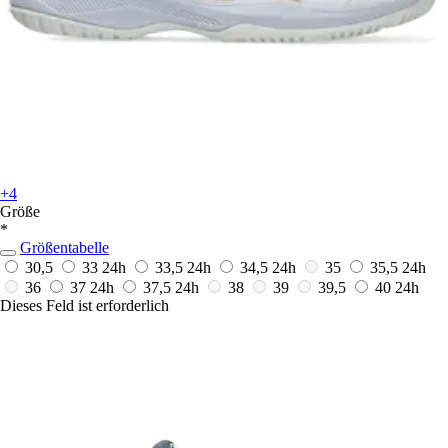
+4
Größe
*
Größentabelle
30,5
33
24h
33,5
24h
34,5
24h
35
35,5
24h
36
37
24h
37,5
24h
38
39
39,5
40
24h
Dieses Feld ist erforderlich