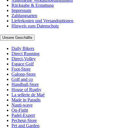
Allgemeine Verkaufsbedingungen
Rückgabe & Erstattung
Impressum
Zahlungsarten
Lieferkosten und Versandoptionen
Hinweis zum Datenschutz
Unsere Geschäfte
Daily Bikers
Direct Running
Direct-Volley
Espace Golf
Foot-Store
Galopp-Store
Golf and co
Handball-Store
House of Rugby
La sellerie de Maé
Made in Paradis
Nauti-wave
On-Fight
Padel-Expert
Pecheur-Store
Pet and Garden