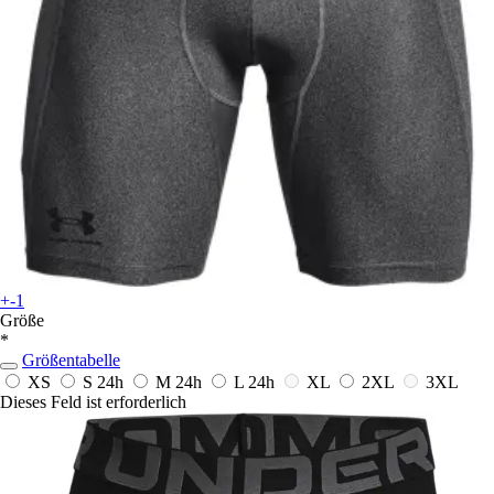
+-1
Größe
*
Größentabelle
XS
S
24h
M
24h
L
24h
XL
2XL
3XL
Dieses Feld ist erforderlich