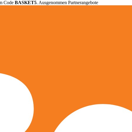
em Code
BASKET5
. Ausgenommen Partnerangebote