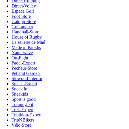
Direct Running
Direct-Volley
Espace Golf
Foot-Store
Galopp-Store
Golf and co
Handball-Store
House of Rugby
La sellerie de Maé
Made in Paradis
Nauti-wave
On-Fight
Padel-Expert
Pecheur-Store
Pet and Garden
Slowood Interior
Smash-Expert
Sneak'In
Sneakids
Sport is good
Training-Fit
Trek-Expert
Triathlon-Expert
TripNBikers
Vélo-Store