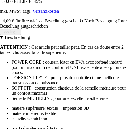
150,00 €
81,87 €
-45%
inkl. MwSt. zzgl.
Versandkosten
+4,09 €
für Ihre nächste Bestellung geschenkt
Nach Bestätigung Ihrer
Bestellung gutgeschrieben
Loading...
Beschreibung
ATTENTION
: Cet article peut tailler petit. En cas de doute entre 2
tailles, choisissez la taille supérieure.
POWER CORE : coussin léger en EVA avec softpad intégré
pour un maximum de confort et UNE excellente absorption des
chocs.
TORSION PLATE : pour plus de contrôle et une meilleure
transmission de puissance
SOFT FIT : construction élastique de la semelle intérieure pour
un confort maximal
Semelle MICHELIN : pour une excellente adhérence
matière supérieure: textile + impression 3D
matière intérieure: textile
semelle: caoutchouc
bord côte élastique à la taille