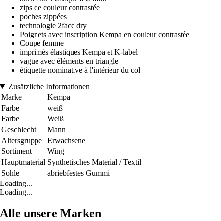
zips de couleur contrastée
poches zippées
technologie 2face dry
Poignets avec inscription Kempa en couleur contrastée
Coupe femme
imprimés élastiques Kempa et K-label
vague avec éléments en triangle
étiquette nominative à l'intérieur du col
Zusätzliche Informationen
Marke
Kempa
Farbe
weiß
Farbe
Weiß
Geschlecht
Mann
Altersgruppe
Erwachsene
Sortiment
Wing
Hauptmaterial
Synthetisches Material / Textil
Sohle
abriebfestes Gummi
Loading...
Loading...
Alle unsere Marken