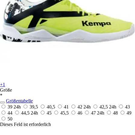
+1
Größe
*
Größentabelle
39
24h
39,5
40,5
41
42
24h
42,5
24h
43
44
44,5
24h
45
45,5
46
47
24h
48
49
50
Dieses Feld ist erforderlich