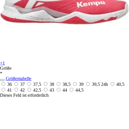
+1
Größe
*
Größentabelle
36
37
37,5
38
38,5
39
39,5
24h
40,5
41
42
42,5
43
44
44,5
Dieses Feld ist erforderlich