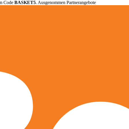
em Code
BASKET5
. Ausgenommen Partnerangebote