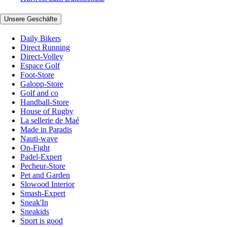
Unsere Geschäfte
Daily Bikers
Direct Running
Direct-Volley
Espace Golf
Foot-Store
Galopp-Store
Golf and co
Handball-Store
House of Rugby
La sellerie de Maé
Made in Paradis
Nauti-wave
On-Fight
Padel-Expert
Pecheur-Store
Pet and Garden
Slowood Interior
Smash-Expert
Sneak'In
Sneakids
Sport is good