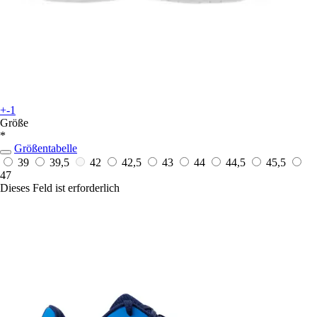
+-1
Größe
*
Größentabelle
39
39,5
42
42,5
43
44
44,5
45,5
47
Dieses Feld ist erforderlich