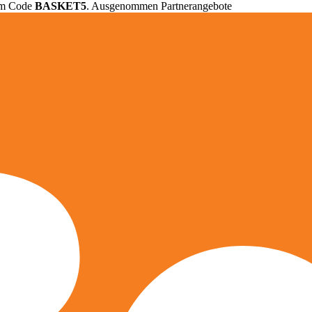
em Code
BASKET5
. Ausgenommen Partnerangebote