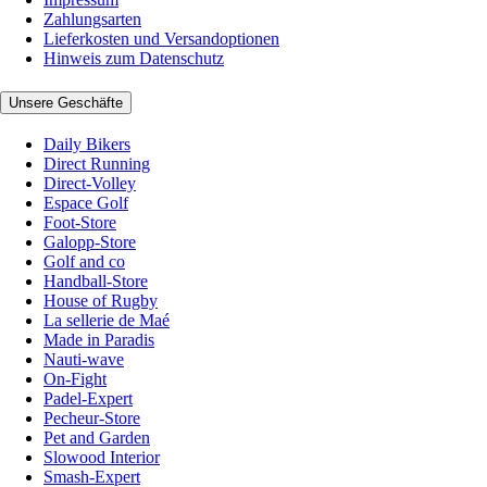
Zahlungsarten
Lieferkosten und Versandoptionen
Hinweis zum Datenschutz
Unsere Geschäfte
Daily Bikers
Direct Running
Direct-Volley
Espace Golf
Foot-Store
Galopp-Store
Golf and co
Handball-Store
House of Rugby
La sellerie de Maé
Made in Paradis
Nauti-wave
On-Fight
Padel-Expert
Pecheur-Store
Pet and Garden
Slowood Interior
Smash-Expert