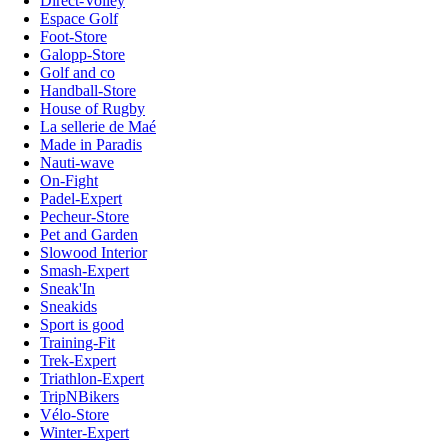
Direct-Volley
Espace Golf
Foot-Store
Galopp-Store
Golf and co
Handball-Store
House of Rugby
La sellerie de Maé
Made in Paradis
Nauti-wave
On-Fight
Padel-Expert
Pecheur-Store
Pet and Garden
Slowood Interior
Smash-Expert
Sneak'In
Sneakids
Sport is good
Training-Fit
Trek-Expert
Triathlon-Expert
TripNBikers
Vélo-Store
Winter-Expert