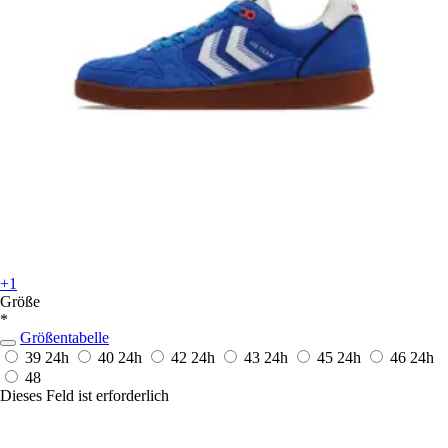
+1
Größe
*
Größentabelle
39
24h
40
24h
42
24h
43
24h
45
24h
46
24h
48
Dieses Feld ist erforderlich