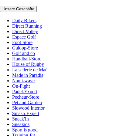
Unsere Geschäfte
Daily Bikers
Direct Running
Direct-Volley
Espace Golf
Foot-Store
Galopp-Store
Golf and co
Handball-Store
House of Rugby
La sellerie de Maé
Made in Paradis
Nauti-wave
On-Fight
Padel-Expert
Pecheur-Store
Pet and Garden
Slowood Interior
Smash-Expert
Sneak'In
Sneakids
Sport is good
Training-Fit