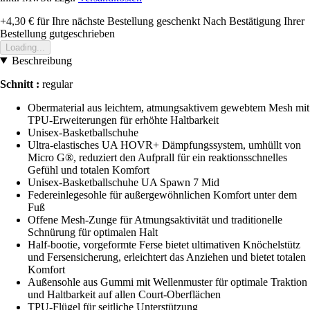
+4,30 €
für Ihre nächste Bestellung geschenkt
Nach Bestätigung Ihrer
Bestellung gutgeschrieben
Loading...
Beschreibung
Schnitt :
regular
Obermaterial aus leichtem, atmungsaktivem gewebtem Mesh mit
TPU-Erweiterungen für erhöhte Haltbarkeit
Unisex-Basketballschuhe
Ultra-elastisches UA HOVR+ Dämpfungssystem, umhüllt von
Micro G®, reduziert den Aufprall für ein reaktionsschnelles
Gefühl und totalen Komfort
Unisex-Basketballschuhe UA Spawn 7 Mid
Federeinlegesohle für außergewöhnlichen Komfort unter dem
Fuß
Offene Mesh-Zunge für Atmungsaktivität und traditionelle
Schnürung für optimalen Halt
Half-bootie, vorgeformte Ferse bietet ultimativen Knöchelstütz
und Fersensicherung, erleichtert das Anziehen und bietet totalen
Komfort
Außensohle aus Gummi mit Wellenmuster für optimale Traktion
und Haltbarkeit auf allen Court-Oberflächen
TPU-Flügel für seitliche Unterstützung