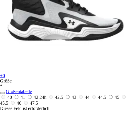
+0
Größe
*
Größentabelle
40
41
42
24h
42,5
43
44
44,5
45
45,5
46
47,5
Dieses Feld ist erforderlich