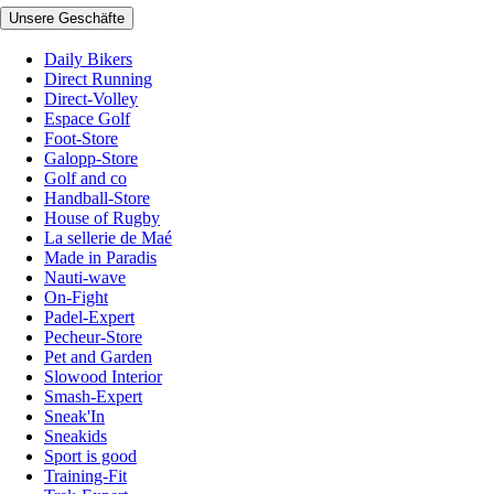
Unsere Geschäfte
Daily Bikers
Direct Running
Direct-Volley
Espace Golf
Foot-Store
Galopp-Store
Golf and co
Handball-Store
House of Rugby
La sellerie de Maé
Made in Paradis
Nauti-wave
On-Fight
Padel-Expert
Pecheur-Store
Pet and Garden
Slowood Interior
Smash-Expert
Sneak'In
Sneakids
Sport is good
Training-Fit