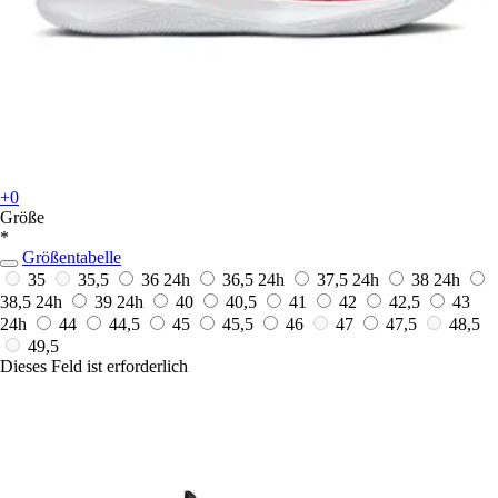
+0
Größe
*
Größentabelle
35
35,5
36
24h
36,5
24h
37,5
24h
38
24h
38,5
24h
39
24h
40
40,5
41
42
42,5
43
24h
44
44,5
45
45,5
46
47
47,5
48,5
49,5
Dieses Feld ist erforderlich