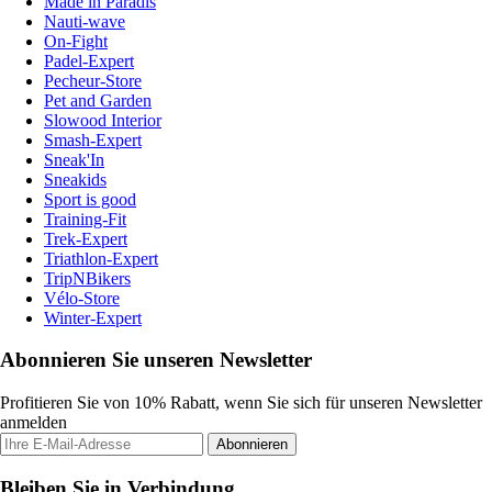
Made in Paradis
Nauti-wave
On-Fight
Padel-Expert
Pecheur-Store
Pet and Garden
Slowood Interior
Smash-Expert
Sneak'In
Sneakids
Sport is good
Training-Fit
Trek-Expert
Triathlon-Expert
TripNBikers
Vélo-Store
Winter-Expert
Abonnieren Sie unseren Newsletter
Profitieren Sie von 10% Rabatt, wenn Sie sich für unseren Newsletter
anmelden
Abonnieren
Bleiben Sie in Verbindung