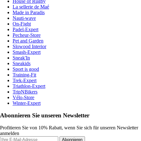
House of Rugby
La sellerie de Maé
Made in Paradis
Nauti-wave
On-Fight
Padel-Expert
Pecheur-Store
Pet and Garden
Slowood Interior
Smash-Expert
Sneak'In
Sneakids
Sport is good
Training-Fit
Trek-Expert
Triathlon-Expert
TripNBikers
Vélo-Store
Winter-Expert
Abonnieren Sie unseren Newsletter
Profitieren Sie von 10% Rabatt, wenn Sie sich für unseren Newsletter
anmelden
Abonnieren