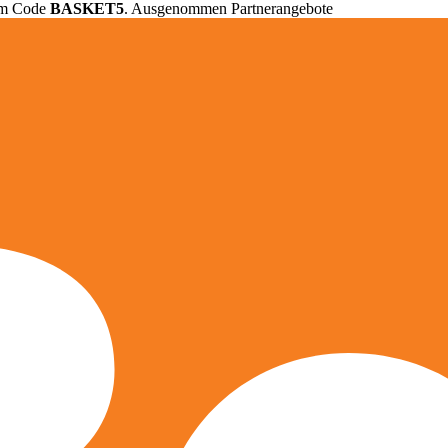
em Code
BASKET5
. Ausgenommen Partnerangebote