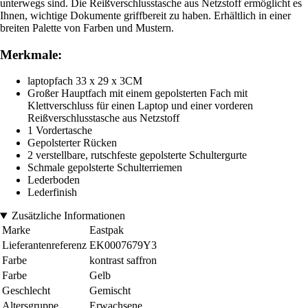
unterwegs sind. Die Reißverschlusstasche aus Netzstoff ermöglicht es
Ihnen, wichtige Dokumente griffbereit zu haben. Erhältlich in einer
breiten Palette von Farben und Mustern.
Merkmale:
laptopfach 33 x 29 x 3CM
Großer Hauptfach mit einem gepolsterten Fach mit
Klettverschluss für einen Laptop und einer vorderen
Reißverschlusstasche aus Netzstoff
1 Vordertasche
Gepolsterter Rücken
2 verstellbare, rutschfeste gepolsterte Schultergurte
Schmale gepolsterte Schulterriemen
Lederboden
Lederfinish
Zusätzliche Informationen
Marke
Eastpak
Lieferantenreferenz
EK0007679Y3
Farbe
kontrast saffron
Farbe
Gelb
Geschlecht
Gemischt
Altersgruppe
Erwachsene