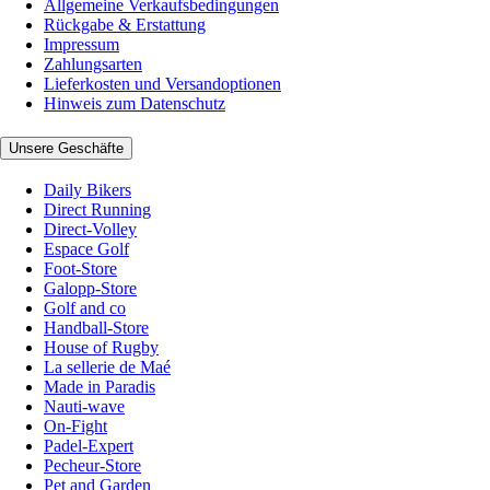
Allgemeine Verkaufsbedingungen
Rückgabe & Erstattung
Impressum
Zahlungsarten
Lieferkosten und Versandoptionen
Hinweis zum Datenschutz
Unsere Geschäfte
Daily Bikers
Direct Running
Direct-Volley
Espace Golf
Foot-Store
Galopp-Store
Golf and co
Handball-Store
House of Rugby
La sellerie de Maé
Made in Paradis
Nauti-wave
On-Fight
Padel-Expert
Pecheur-Store
Pet and Garden