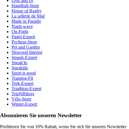
Golf and co
Handball-Store
House of Rugby
La sellerie de Maé
Made in Paradis
Nauti-wave
On-Fight
Padel-Expert
Pecheur-Store
Pet and Garden
Slowood Interior
Smash-Expert
Sneak'In
Sneakids
Sport is good
Training-Fit
Trek-Expert
Triathlon-Expert
TripNBikers
Vélo-Store
Winter-Expert
Abonnieren Sie unseren Newsletter
Profitieren Sie von 10% Rabatt, wenn Sie sich für unseren Newsletter