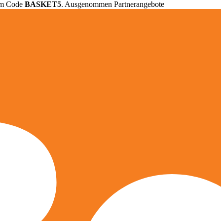
em Code
BASKET5
. Ausgenommen Partnerangebote