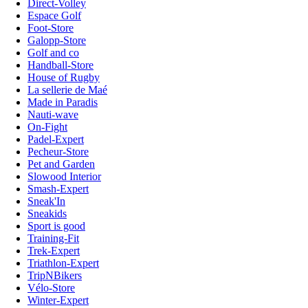
Direct-Volley
Espace Golf
Foot-Store
Galopp-Store
Golf and co
Handball-Store
House of Rugby
La sellerie de Maé
Made in Paradis
Nauti-wave
On-Fight
Padel-Expert
Pecheur-Store
Pet and Garden
Slowood Interior
Smash-Expert
Sneak'In
Sneakids
Sport is good
Training-Fit
Trek-Expert
Triathlon-Expert
TripNBikers
Vélo-Store
Winter-Expert