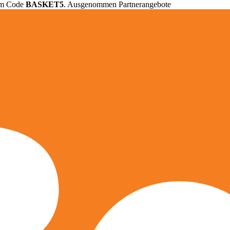
em Code
BASKET5
. Ausgenommen Partnerangebote