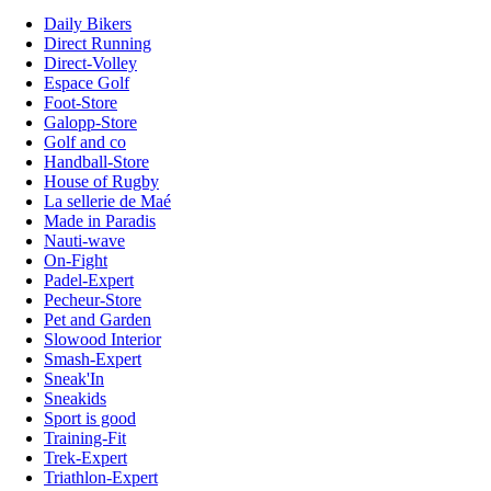
Daily Bikers
Direct Running
Direct-Volley
Espace Golf
Foot-Store
Galopp-Store
Golf and co
Handball-Store
House of Rugby
La sellerie de Maé
Made in Paradis
Nauti-wave
On-Fight
Padel-Expert
Pecheur-Store
Pet and Garden
Slowood Interior
Smash-Expert
Sneak'In
Sneakids
Sport is good
Training-Fit
Trek-Expert
Triathlon-Expert