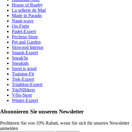
House of Rugby
La sellerie de Maé
Made in Paradis
Nauti-wave
On-Fight
Padel-Expert
Pecheur-Store
Pet and Garden
Slowood Interior
Smash-Expert
Sneak'In
Sneakids
Sport is good
Training-Fit
Trek-Expert
Triathlon-Expert
TripNBikers
Vélo-Store
Winter-Expert
Abonnieren Sie unseren Newsletter
Profitieren Sie von 10% Rabatt, wenn Sie sich für unseren Newsletter
anmelden