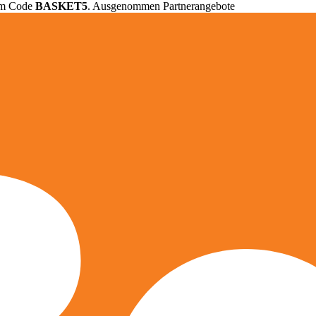
em Code
BASKET5
. Ausgenommen Partnerangebote