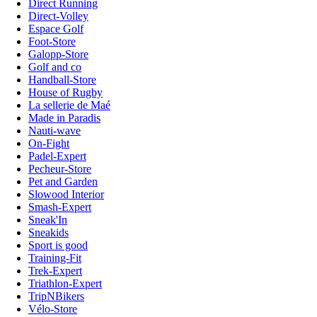
Direct Running
Direct-Volley
Espace Golf
Foot-Store
Galopp-Store
Golf and co
Handball-Store
House of Rugby
La sellerie de Maé
Made in Paradis
Nauti-wave
On-Fight
Padel-Expert
Pecheur-Store
Pet and Garden
Slowood Interior
Smash-Expert
Sneak'In
Sneakids
Sport is good
Training-Fit
Trek-Expert
Triathlon-Expert
TripNBikers
Vélo-Store