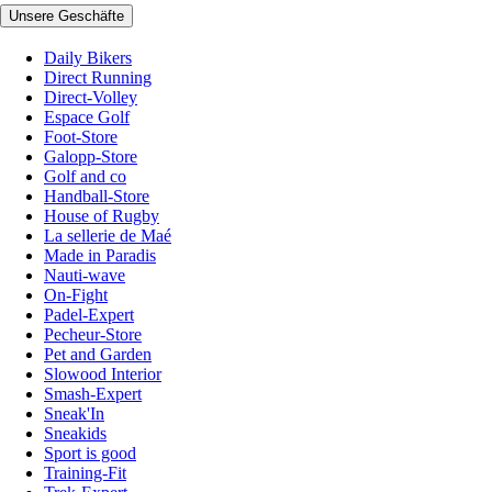
Unsere Geschäfte
Daily Bikers
Direct Running
Direct-Volley
Espace Golf
Foot-Store
Galopp-Store
Golf and co
Handball-Store
House of Rugby
La sellerie de Maé
Made in Paradis
Nauti-wave
On-Fight
Padel-Expert
Pecheur-Store
Pet and Garden
Slowood Interior
Smash-Expert
Sneak'In
Sneakids
Sport is good
Training-Fit