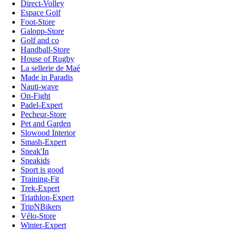
Direct-Volley
Espace Golf
Foot-Store
Galopp-Store
Golf and co
Handball-Store
House of Rugby
La sellerie de Maé
Made in Paradis
Nauti-wave
On-Fight
Padel-Expert
Pecheur-Store
Pet and Garden
Slowood Interior
Smash-Expert
Sneak'In
Sneakids
Sport is good
Training-Fit
Trek-Expert
Triathlon-Expert
TripNBikers
Vélo-Store
Winter-Expert