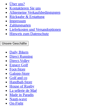
Über uns?
Kontaktieren Sie uns
Allgemeine Verkaufsbedingungen
Rückgabe & Erstattung
Impressum
Zahlungsarten
Lieferkosten und Versandoptionen
Hinweis zum Datenschutz
Unsere Geschäfte
Daily Bikers
Direct Running
Direct-Volley
Espace Golf
Foot-Store
Galopp-Store
Golf and co
Handball-Store
House of Rugby
La sellerie de Maé
Made in Paradis
Nauti-wave
On-Fight