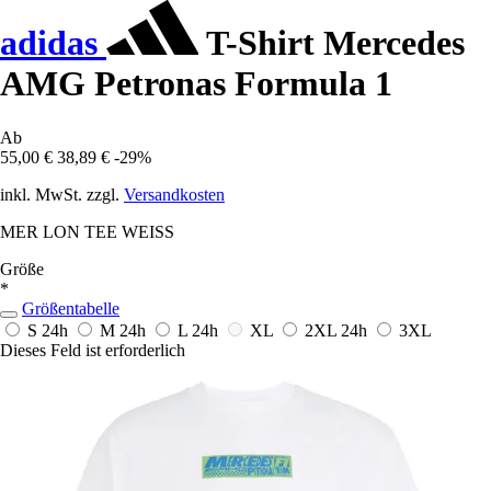
adidas
T-Shirt Mercedes
AMG Petronas Formula 1
Ab
55,00 €
38,89 €
-29%
inkl. MwSt. zzgl.
Versandkosten
MER LON TEE WEISS
Größe
*
Größentabelle
S
24h
M
24h
L
24h
XL
2XL
24h
3XL
Dieses Feld ist erforderlich