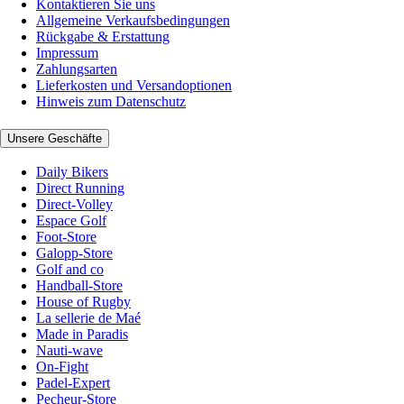
Kontaktieren Sie uns
Allgemeine Verkaufsbedingungen
Rückgabe & Erstattung
Impressum
Zahlungsarten
Lieferkosten und Versandoptionen
Hinweis zum Datenschutz
Unsere Geschäfte
Daily Bikers
Direct Running
Direct-Volley
Espace Golf
Foot-Store
Galopp-Store
Golf and co
Handball-Store
House of Rugby
La sellerie de Maé
Made in Paradis
Nauti-wave
On-Fight
Padel-Expert
Pecheur-Store