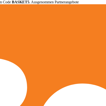
em Code
BASKET5
. Ausgenommen Partnerangebote