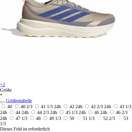
+2
Größe
*
Größentabelle
40
40 2/3
41 1/3
24h
42
24h
42 2/3
24h
43 1/3
24h
44
24h
44 2/3
24h
45 1/3
24h
46
24h
46 2/3
24h
47 1/3
48
49 1/3
50
51 1/3
52 2/3
53
1/3
Dieses Feld ist erforderlich