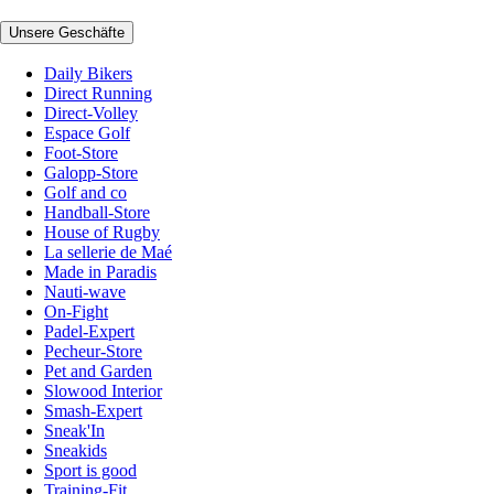
Unsere Geschäfte
Daily Bikers
Direct Running
Direct-Volley
Espace Golf
Foot-Store
Galopp-Store
Golf and co
Handball-Store
House of Rugby
La sellerie de Maé
Made in Paradis
Nauti-wave
On-Fight
Padel-Expert
Pecheur-Store
Pet and Garden
Slowood Interior
Smash-Expert
Sneak'In
Sneakids
Sport is good
Training-Fit