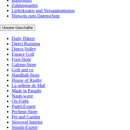
Impressum
Zahlungsarten
Lieferkosten und Versandoptionen
Hinweis zum Datenschutz
Unsere Geschäfte
Daily Bikers
Direct Running
Direct-Volley
Espace Golf
Foot-Store
Galopp-Store
Golf and co
Handball-Store
House of Rugby
La sellerie de Maé
Made in Paradis
Nauti-wave
On-Fight
Padel-Expert
Pecheur-Store
Pet and Garden
Slowood Interior
Smash-Expert