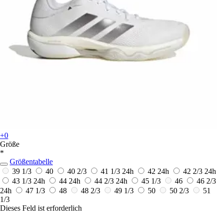
+0
Größe
*
Größentabelle
39 1/3
40
40 2/3
41 1/3
24h
42
24h
42 2/3
24h
43 1/3
24h
44
24h
44 2/3
24h
45 1/3
46
46 2/3
24h
47 1/3
48
48 2/3
49 1/3
50
50 2/3
51
1/3
Dieses Feld ist erforderlich