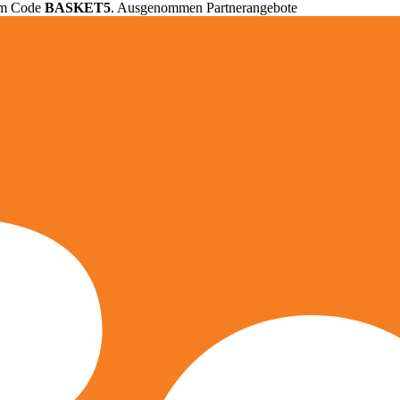
em Code
BASKET5
. Ausgenommen Partnerangebote