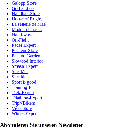
Galopp-Store
Golf and co
Handball-Store
House of Rugby
La sellerie de Maé
Made in Paradis
Nauti-wave
On-Fight
Padel-Expert
Pecheur-Store
Pet and Garden
Slowood Interior
Smash-Expert
Sneak'In
Sneakids
Sport is good
Training-Fit
Trek-Expert
Triathlon-Expert
TripNBikers
Vélo-Store
Winter-Expert
Abonnieren Sie unseren Newsletter