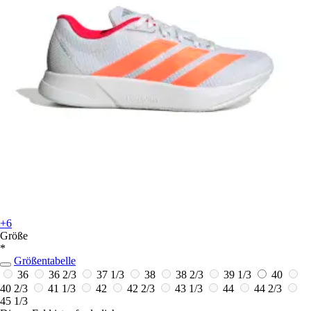
+6
Größe
*
Größentabelle
36
36 2/3
37 1/3
38
38 2/3
39 1/3
40
40 2/3
41 1/3
42
42 2/3
43 1/3
44
44 2/3
45 1/3