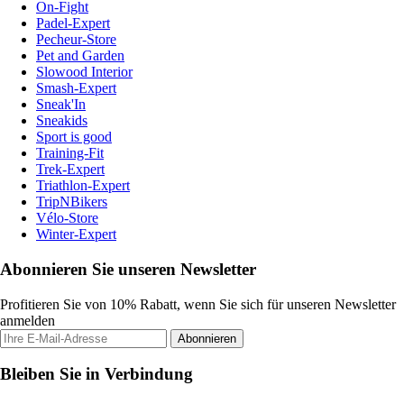
On-Fight
Padel-Expert
Pecheur-Store
Pet and Garden
Slowood Interior
Smash-Expert
Sneak'In
Sneakids
Sport is good
Training-Fit
Trek-Expert
Triathlon-Expert
TripNBikers
Vélo-Store
Winter-Expert
Abonnieren Sie unseren Newsletter
Profitieren Sie von 10% Rabatt, wenn Sie sich für unseren Newsletter
anmelden
Abonnieren
Bleiben Sie in Verbindung