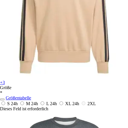
+3
Größe
*
Größentabelle
S
24h
M
24h
L
24h
XL
24h
2XL
Dieses Feld ist erforderlich