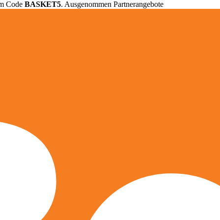
em Code
BASKET5
. Ausgenommen Partnerangebote