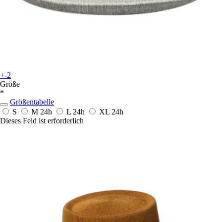
+-2
Größe
*
Größentabelle
S
M
24h
L
24h
XL
24h
Dieses Feld ist erforderlich