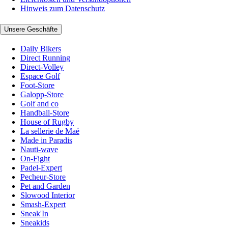
Hinweis zum Datenschutz
Unsere Geschäfte
Daily Bikers
Direct Running
Direct-Volley
Espace Golf
Foot-Store
Galopp-Store
Golf and co
Handball-Store
House of Rugby
La sellerie de Maé
Made in Paradis
Nauti-wave
On-Fight
Padel-Expert
Pecheur-Store
Pet and Garden
Slowood Interior
Smash-Expert
Sneak'In
Sneakids