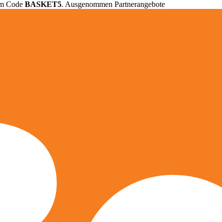
em Code
BASKET5
. Ausgenommen Partnerangebote