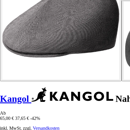
Kangol
Naht
Ab
65,00 €
37,65 €
-42%
inkl. MwSt. zzgl.
Versandkosten