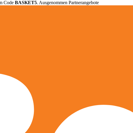
em Code
BASKET5
. Ausgenommen Partnerangebote