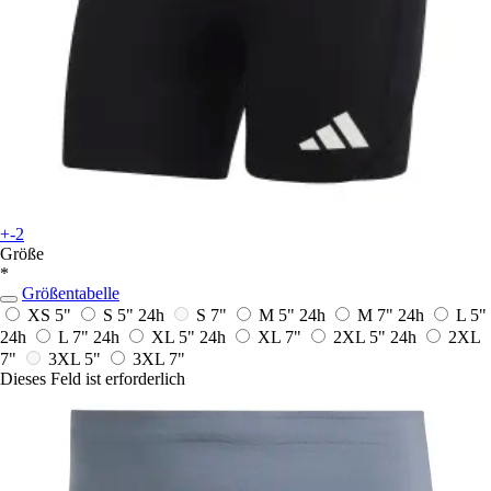
+-2
Größe
*
Größentabelle
XS 5"
S 5"
24h
S 7"
M 5"
24h
M 7"
24h
L 5"
24h
L 7"
24h
XL 5"
24h
XL 7"
2XL 5"
24h
2XL
7"
3XL 5"
3XL 7"
Dieses Feld ist erforderlich