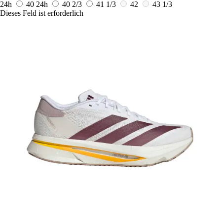
24h
40
24h
40 2/3
41 1/3
42
43 1/3
Dieses Feld ist erforderlich