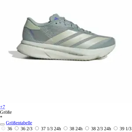
+7
Größe
*
Größentabelle
36
36 2/3
37 1/3
24h
38
24h
38 2/3
24h
39 1/3