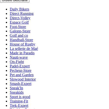
Unsere Geschäfte
Daily Bikers
Direct Running
Direct-Volley
Espace Golf
Foot-Store
Galopp-Store
Golf and co
Handball-Store
House of Rugby
La sellerie de Maé
Made in Paradis
Nauti-wave
On-Fight
Padel-Expert
Pecheur-Store
Pet and Garden
Slowood Interior
Smash-Expert
Sneak'In
Sneakids
Sport is good
Training-Fit
Trek-Expert