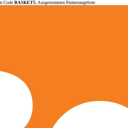
em Code
BASKET5
. Ausgenommen Partnerangebote