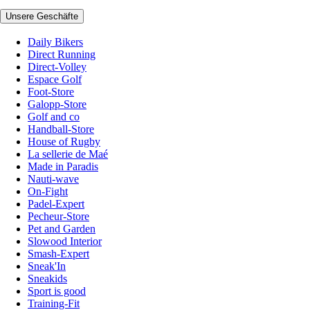
Unsere Geschäfte
Daily Bikers
Direct Running
Direct-Volley
Espace Golf
Foot-Store
Galopp-Store
Golf and co
Handball-Store
House of Rugby
La sellerie de Maé
Made in Paradis
Nauti-wave
On-Fight
Padel-Expert
Pecheur-Store
Pet and Garden
Slowood Interior
Smash-Expert
Sneak'In
Sneakids
Sport is good
Training-Fit