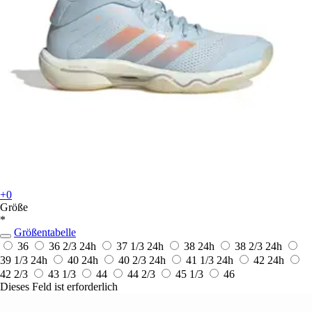
+0
Größe
*
Größentabelle
36
36 2/3
24h
37 1/3
24h
38
24h
38 2/3
24h
39 1/3
24h
40
24h
40 2/3
24h
41 1/3
24h
42
24h
42 2/3
43 1/3
44
44 2/3
45 1/3
46
Dieses Feld ist erforderlich