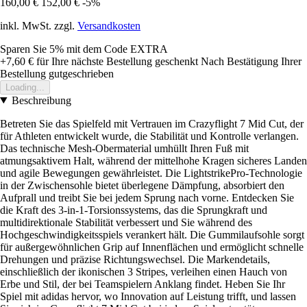
160,00 €
152,00 €
-5%
inkl. MwSt. zzgl.
Versandkosten
Sparen Sie 5%
mit dem Code
EXTRA
+7,60 €
für Ihre nächste Bestellung geschenkt
Nach Bestätigung Ihrer
Bestellung gutgeschrieben
Loading...
Beschreibung
Betreten Sie das Spielfeld mit Vertrauen im Crazyflight 7 Mid Cut, der
für Athleten entwickelt wurde, die Stabilität und Kontrolle verlangen.
Das technische Mesh-Obermaterial umhüllt Ihren Fuß mit
atmungsaktivem Halt, während der mittelhohe Kragen sicheres Landen
und agile Bewegungen gewährleistet. Die LightstrikePro-Technologie
in der Zwischensohle bietet überlegene Dämpfung, absorbiert den
Aufprall und treibt Sie bei jedem Sprung nach vorne. Entdecken Sie
die Kraft des 3-in-1-Torsionssystems, das die Sprungkraft und
multidirektionale Stabilität verbessert und Sie während des
Hochgeschwindigkeitsspiels verankert hält. Die Gummilaufsohle sorgt
für außergewöhnlichen Grip auf Innenflächen und ermöglicht schnelle
Drehungen und präzise Richtungswechsel. Die Markendetails,
einschließlich der ikonischen 3 Stripes, verleihen einen Hauch von
Erbe und Stil, der bei Teamspielern Anklang findet. Heben Sie Ihr
Spiel mit adidas hervor, wo Innovation auf Leistung trifft, und lassen